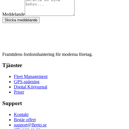
Meddelande
Skicka meddelande
Framtidens fordonshantering för moderna företag.
Tjänster
Fleet Management
GPS-spårning
Digital Körjournal
Priser
Support
Kontakt
Begär offert
support@fleeto.se